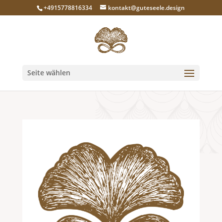
+4915778816334
kontakt@guteseele.design
Seite wählen