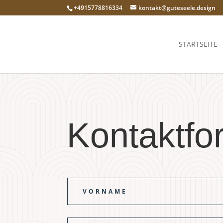
+4915778816334
kontakt@guteseele.design
STARTSEITE
Kontaktfo