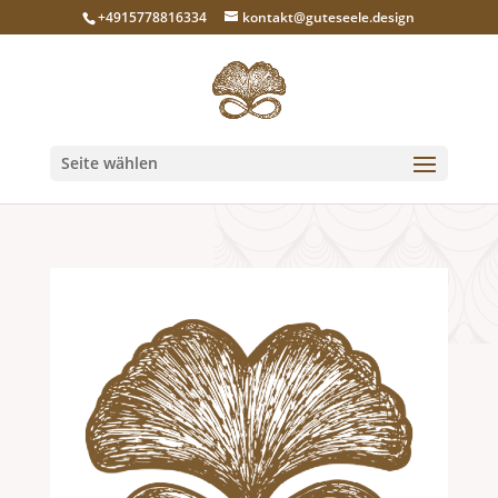
+4915778816334
kontakt@guteseele.design
Seite wählen